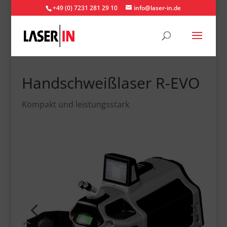
+49 (0) 7231 281 29 10
info@laser-in.de
Handschweißlaser R-EVO
Kompakt und leistungsstark