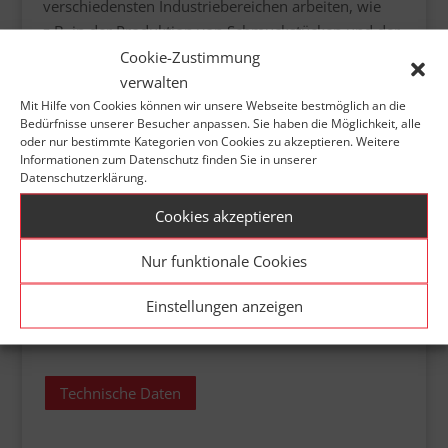
verschiedensten Industriebereichen arbeiten, wie
z.B. in der Produktion von Schmuckstücken und der
Cookie-Zustimmung
Herstellung von Zahnprothesen.
verwalten
Mit Hilfe von Cookies können wir unsere Webseite bestmöglich an die
Nennleistung:
75 - 135W
Bedürfnisse unserer Besucher anpassen. Sie haben die Möglichkeit, alle
oder nur bestimmte Kategorien von Cookies zu akzeptieren. Weitere
Informationen zum Datenschutz finden Sie in unserer
Impulsenergie:
200J
Datenschutzerklärung.
Impulsdauer:
0,5 - 20/25ms
Cookies akzeptieren
Pulsfrequenz:
1 - 20/40Hz
Nur funktionale Cookies
Strahldurchmesser:
0,15
Feinschweißoption -
Einstellungen anzeigen
2,00mm
Technische Daten