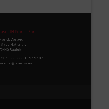
Laser-IN France Sarl
Franck Dangeul
16 rue Nationale
72440 Bouloire
Tel : +33 (0) 06 11 97 97 87
laser-in@laser-in.eu