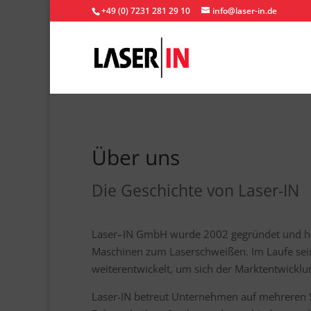
+49 (0) 7231 281 29 10
info@laser-in.de
Über uns
Die Geschichte von Laser-IN
Laser–IN GmbH wurde 2002 gegründet und 
Maschinen zum Laserschweißen. Im Laufe sei
weiterentwickelt, um sich der Marktentwickl
Laser-IN betreut Unternehmen auf mehreren 