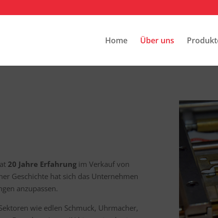
Home
Über uns
Produkt
hat
20 Jahre Erfahrung
im Verkauf von
ner Geschichte hat sich das Unternehmen
ungen anzupassen.
Sektoren wie edlen Schmuck, Uhrmacher,